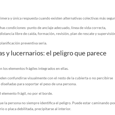
rimera y única respuesta cuando existen alternativas colectivas más segur
as condiciones: punto de anclaje adecuado, línea de vida correcta,
istancia libre de caída, formación, revisión, plan de rescate y supervisió
lanificación preventiva seria.
as y lucernarios: el peligro que parece
n los elementos frágiles integrados en ellas.
eden confundirse visualmente con el resto de la cubierta o no percibirse
diseñadas para soportar el peso de una persona.
l elemento frágil, no por el borde.
ue la persona no siempre identifica el peligro. Puede estar caminando po
o o placa debilitada, precipitarse al interior.