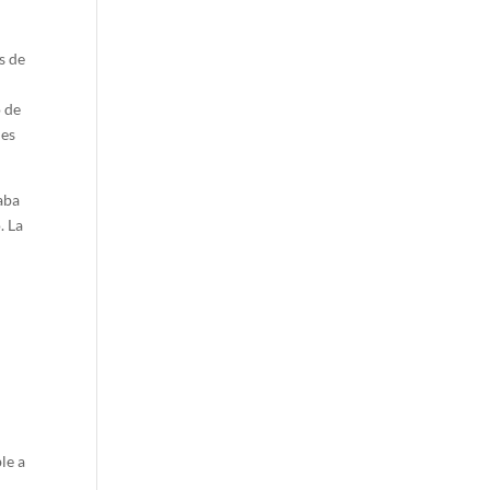
s de
o de
les
aba
. La
le a