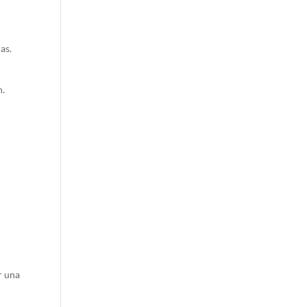
as.
n.
r una