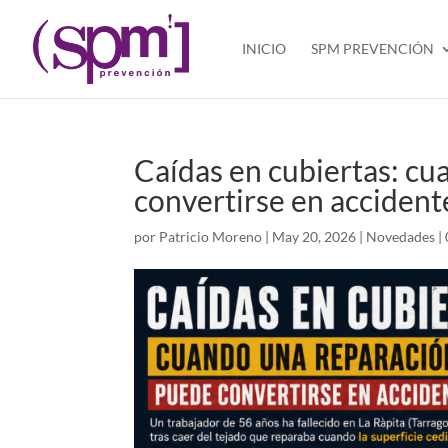
INICIO
SPM PREVENCIÓN
Caídas en cubiertas: cu
convertirse en accident
por
Patricio Moreno
|
May 20, 2026
|
Novedades
|