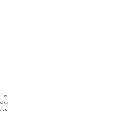
s con
si se
oras