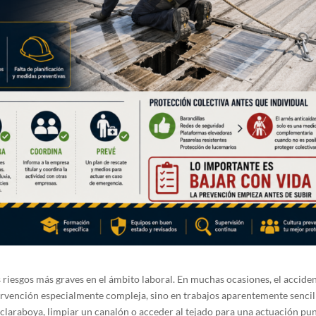
s riesgos más graves en el ámbito laboral. En muchas ocasiones, el accide
ervención especialmente compleja, sino en trabajos aparentemente sencil
a claraboya, limpiar un canalón o acceder al tejado para una actuación pun