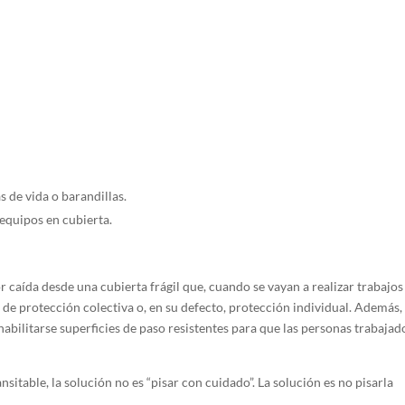
s de vida o barandillas.
 equipos en cubierta.
r caída desde una cubierta frágil que, cuando se vayan a realizar trabajo
de protección colectiva o, en su defecto, protección individual. Además, 
 habilitarse superficies de paso resistentes para que las personas trabajad
ansitable, la solución no es “pisar con cuidado”. La solución es no pisarla