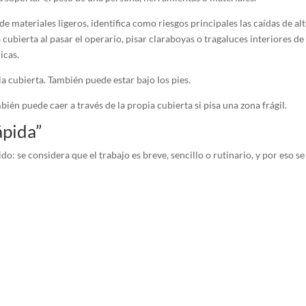
 de materiales ligeros, identifica como riesgos principales las caídas de al
ia cubierta al pasar el operario, pisar claraboyas o tragaluces interiores de
icas.
 la cubierta. También puede estar bajo los pies.
én puede caer a través de la propia cubierta si pisa una zona frágil.
ápida”
o: se considera que el trabajo es breve, sencillo o rutinario, y por eso se