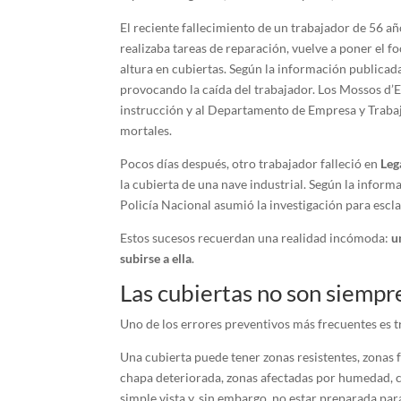
El reciente fallecimiento de un trabajador de 56 a
realizaba tareas de reparación, vuelve a poner el fo
altura en cubiertas. Según la información publicada
provocando la caída del trabajador. Los Mossos d’
instrucción y al Departamento de Empresa y Trabajo
mortales.
Pocos días después, otro trabajador falleció en
Leg
la cubierta de una nave industrial. Según la informac
Policía Nacional asumió la investigación para escl
Estos sucesos recuerdan una realidad incómoda:
u
subirse a ella
.
Las cubiertas no son siempre
Uno de los errores preventivos más frecuentes es t
Una cubierta puede tener zonas resistentes, zonas f
chapa deteriorada, zonas afectadas por humedad, c
simple vista y, sin embargo, no estar preparada pa