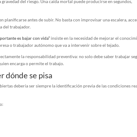
la gravedad del riesgo. Una caída mortal puede producirse en segundos,
en planificarse antes de subir. No basta con improvisar una escalera, acc
a del trabajador.
portante es bajar con vida”
insiste en la necesidad de mejorar el conocim
mpresa o trabajador autónomo que va a intervenir sobre el tejado.
ctamente la responsabilidad preventiva: no solo debe saber trabajar se
quien encarga o permite el trabajo.
er dónde se pisa
iertas debería ser siempre la identificación previa de las condiciones re
o: