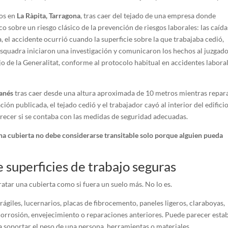
ños en
La Ràpita, Tarragona
, tras caer del tejado de una empresa donde
co sobre un riesgo clásico de la prevención de riesgos laborales: las caída
, el accidente ocurrió cuando la superficie sobre la que trabajaba cedió,
Esquadra iniciaron una investigación y comunicaron los hechos al juzgad
 de la Generalitat, conforme al protocolo habitual en accidentes labora
anés
tras caer desde una altura aproximada de 10 metros mientras repar
ión publicada, el tejado cedió y el trabajador cayó al interior del edificio
arecer si se contaba con las medidas de seguridad adecuadas.
na cubierta no debe considerarse transitable solo porque alguien pueda
 superficies de trabajo seguras
ratar una cubierta como si fuera un suelo más. No lo es.
rágiles, lucernarios, placas de fibrocemento, paneles ligeros, claraboyas,
orrosión, envejecimiento o reparaciones anteriores. Puede parecer estab
ra soportar el peso de una persona, herramientas o materiales.